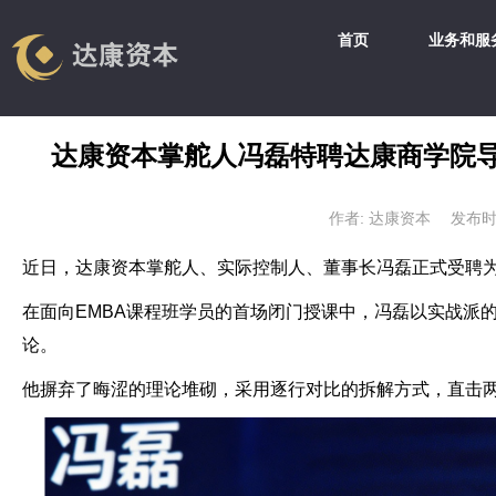
首页
业务和服
达康资本掌舵人冯磊特聘达康商学院
作者: 达康资本
发布时间: 
近日，达康资本掌舵人、实际控制人、董事长冯磊正式受聘
在面向
EMBA
课程班学员的首场闭门授课中，冯磊以实战派
论。
他摒弃了晦涩的理论堆砌，采用逐行对比的拆解方式，直击