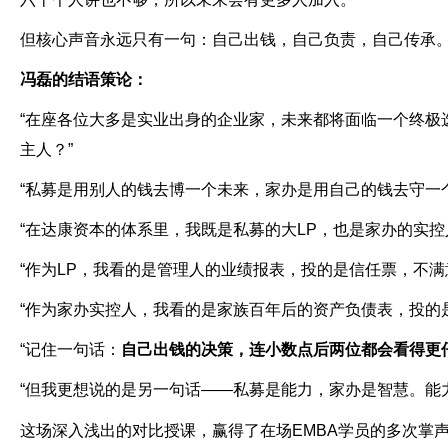
但核心声音永远只有一句：自己出钱，自己负责，自己传承
冯磊的结语策论：
“
在座各位大多是实业出身的企业家，未来都将面临一个终极
主人？
”
“
私募是用别人的钱去博一个未来，家办是用自己的钱去守一
“
在达康资本的体系里，我既是私募的大
LP
，也是家办的实控
“
作为
LP
，我看的是管理人的业绩报表，投的是信任票，不满
“
作为家办实控人，我看的是家族百年后的资产负债表，投的
“
记住一句话：
自己出钱的决策，连小数点后两位都会看得更
“
但我更想说的是另一句话
——
私募是能力，家办是智慧。能
这场深入浅出的对比授课，赢得了在场
EMBA
学员的多次掌