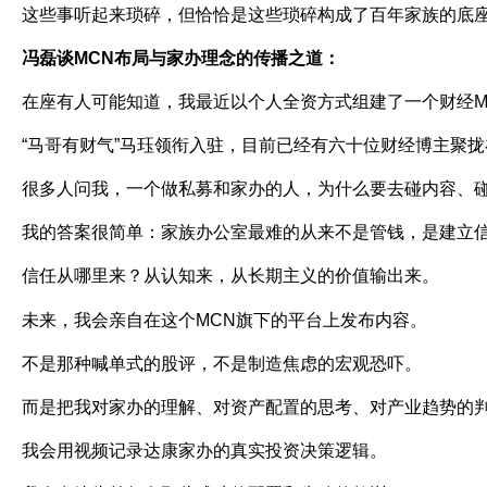
这些事听起来琐碎，但恰恰是这些琐碎构成了百年家族的底
冯磊谈
MCN
布局与家办理念的传播之道：
在座有人可能知道，我最近以个人全资方式组建了一个财经
“
马哥有财气
”
马珏领衔入驻，目前已经有六十位财经博主聚拢
很多人问我，一个做私募和家办的人，为什么要去碰内容、
我的答案很简单：家族办公室最难的从来不是管钱，是建立
信任从哪里来？从认知来，从长期主义的价值输出来。
未来，我会亲自在这个
MCN
旗下的平台上发布内容。
不是那种喊单式的股评，不是制造焦虑的宏观恐吓。
而是把我对家办的理解、对资产配置的思考、对产业趋势的
我会用视频记录达康家办的真实投资决策逻辑。