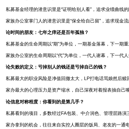
私募基金经理的潜意识里是
“
证明给别人看
”
，追求业绩曲线的
家族办公室掌门人的潜意识里是
“
保全给自己留
”
，追求现金流
论时间的朋友：七年之痒还是百年孤独？
私募基金的生命周期以
“
期
”
为单位，一期基金落幕，下一期重
家族办公室的生命周期以
“
代
”
为单位，一代人谢幕，下一代人
论失败的定义：亏掉别人的钱还是亏掉自己的钱？
私募最大的职业风险是净值回撤太大，
LP
打电话骂娘然后赎
家办最大的心理压力是资产缩水，自己深夜对着报表抽自己
论信息对称程度：你看到的是第几手？
私募看到的项目，多数经过
FA
包装、中介润色、管理层路演
家办拿到的机会，往往来自实控人圈层的饭局、老友的一通