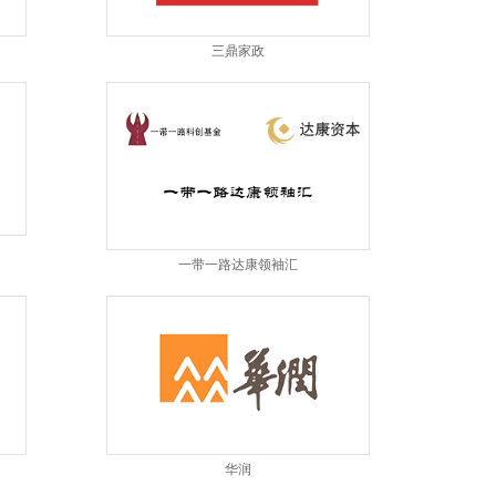
三鼎家政
一带一路达康领袖汇
华润