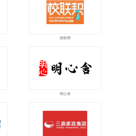
校联帮
明心舍