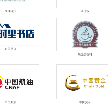
医呀科技
迷你校
时里书店
果壳云咖啡
中国航油
中国黄金