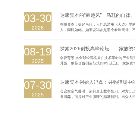
议。本期，我们将深度还原冯磊对五大维度的核
确指出，家族资本正褪去传统的保守外衣，展
生”，专注解决产业发展的核心痛点。 冯磊将
03-30
达康资本的“韩楚风”：马珏的自律
在投资圈，提起马珏，人们总爱用《天道》里
2026
人，同样如此。如果说冯磊是那个看透规律、不
业后，远赴英国国王学院进修商业与金融。这
自进修编程、设计以及人力资源六大模块三大支柱
财气”在全网也有60多万粉丝。 二、从年销2
08-19
探索2026创投高峰论坛——家族
会议背景 当全球经济格局在技术革命与产业
2025
升级，更是价值创造范式的时代跃迁。 家族
具战略定力与灵活身段，正为并购市场注入稀缺
化、以及生态协同后的壁垒重塑。成功不再属于
炼与实战落地的顶级场域。我们将深度解构： 资
07-30
达康资本创始人冯磊：并购猎场中的
会议室空气凝滞，谈判桌上数字如刀。对方C
2025
务博弈，而是对产业肌理的精准解剖。当众人
英”。 一、逆向思维：非典型并购者的破局之道
因算法同质化陷入增长停滞，资本纷纷撤离，他
声处听惊雷，布局“边缘创新”：行业追逐明星AI