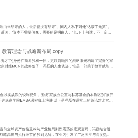
一认知提升到产业史的高度。过去十年，中国硬科技投资的主逻辑是进口
为投资话术时，红利的高速释放期已经悄然过去。下一程的结构性机会，
术...
理由当结果的人，最后都没有结果”。圈内人私下叫他“达康丁元英”，
话说：“资本不需要偶像，需要的是明白人。” 以下十句话，不一定是
不到价值，是因为你本身就是负债。” 别人问他达康资本的Slogan是
定价的人，永远找不到别人的真实价值。投资的第一步不是看项目，是
育理念与战略新布局.copy
界鬼才”的身份在商界独树一帜，更以前瞻性的战略眼光构建了完善的家
达康财经MCN的战略落子，冯磊的人生轨迹，恰是一部关于教育赋能、
锐度与战略布局能力，并非一朝一夕之功，而是深深植根于他原生家庭的
。父亲是一位酷爱国际象棋的智者，四岁那年，小小的冯磊便把第一
，当同龄人还在题海中茫然四...
磊以实战派的锐利视角，围绕“家族办公室与私募基金的本质区别”展开
达康商学院EMBA课程班上演讲 以下是冯磊在课堂上的策论对比实
己的血脉管钱，做的是守业传家的基业。 论资金来源：谁的钱谁心疼？
真金白银。 论财富管理的核心：自己的钱怎么放？ 私募做财富管理，
资目标：你追求的是倍数还是年份？ 私募基金追求的是...
当前全球资产价格重构与产业格局剧烈震荡的宏观变局，冯磊结合近
战略高度与执行细节的独到见解，在业内引发了广泛关注与高度热