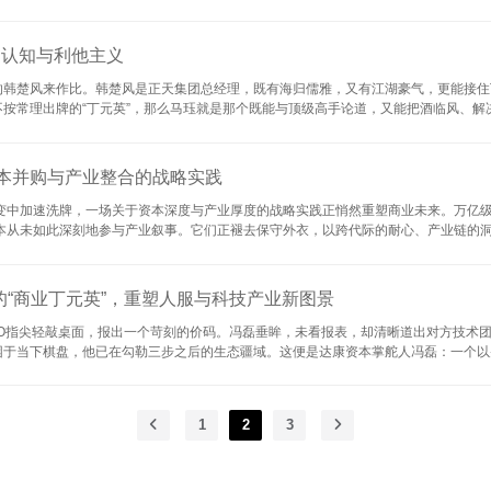
心观点与独到洞察。 投资：不仅是财务捕手，更是产业医生 在当下波动加剧的市场
现出跨代际的耐心与产业链深度布局的雄心。他认为，真正的价值往往诞生于市场的冷
投资定义为一门兼具直觉、洞察力与不断学习能力的艺术，其核心理念是“寻找价值，赋能
、认知与利他主义
的韩楚风来作比。韩楚风是正天集团总经理，既有海归儒雅，又有江湖豪气，更能接住
按常理出牌的“丁元英”，那么马珏就是那个既能与顶级高手论道，又能把酒临风、解决
段经历给了他全球化的商业视野，也为他日后跨周期投资埋下伏笔。回国后，他凭借对
——很年轻时就担任了纽交所上市公司中国教育集团的COO。他操盘市场时，曾创下单日
0亿的医疗器械到达康资本 在中国教育集团之后，马珏选择了一条更难的路...
资本并购与产业整合的战略实践
裂变中加速洗牌，一场关于资本深度与产业厚度的战略实践正悄然重塑商业未来。万亿
资本从未如此深刻地参与产业叙事。它们正褪去保守外衣，以跨代际的耐心、产业链的
的长期主义血液。与此同时，产业整合已进入高阶竞技场：从“物理叠加”转向“化学
资源的占有者，而属于价值的再造者。 达康资本2026创投高峰论坛，以“家族资本
本的升维战法： 家族资本如何构建“产业运营商”能力，从财务赋能进阶至战略共创，主
“商业丁元英”，重塑人服与科技产业新图景
EO指尖轻敲桌面，报出一个苛刻的价码。冯磊垂眸，未看报表，却清晰道出对方技术
困于当下棋盘，他已在勾勒三步之后的生态疆域。这便是达康资本掌舵人冯磊：一个以
 冯磊的并购哲学，深植于丁元英式的“颠倒思维”： 拒当财务捕手，化身“产业医生
却洞察其累积的千万级动态人才图谱价值。达康注资后，嫁接职业培训数据链，将“失效招
公司时，冯磊收购了一家濒临倒闭的蓝领技能认证SaaS...
1
2
3