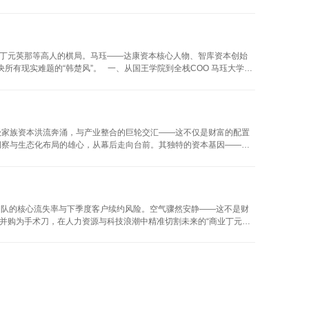
环境中，传统的财务投资逻辑正面临前所未有的挑战。冯磊在会议中明
寂期，资本不应追逐短期的报表美化，而应躬身入局，化身为“产业医
增长”。他强调，达康资本不仅仅扮演资本提供者的角色，更...
丁元英那等高人的棋局。马珏——达康资本核心人物、智库资本创始
所有现实难题的“韩楚风”。 一、从国王学院到全栈COO 马珏大学毕
战略、人力、财务、市场、技术、编辑、产品的全面掌握——甚至亲
为App带来3800万独立IP流量的纪录；如今他的个人IP“马哥有
级家族资本洪流奔涌，与产业整合的巨轮交汇——这不仅是财富的配置
洞察与生态化布局的雄心，从幕后走向台前。其独特的资本基因——兼
融合”，核心命题聚焦于技术裂变下的价值链重构、效率跃迁中的组织进
并购与产业整合的战略实践：从洞察到行动”为轴心，致力于打造思想淬
导穿...
团队的核心流失率与下季度客户续约风险。空气骤然安静——这不是财
并购为手术刀，在人力资源与科技浪潮中精准切割未来的“商业丁元
”：传统并购追逐短期报表美化，冯磊则专注产业病灶。当某AI招聘平台
聘工具”蜕变为“人才成长追踪器”，企业续费率飙升300%。 于无