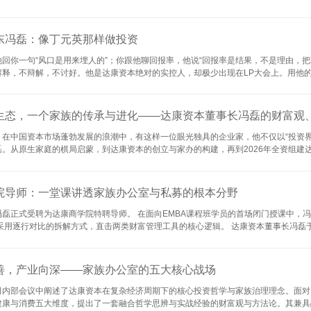
胜负的关键问题早已转向：这项技术“谁做得出来、谁做得好、谁做得久”。 冯磊将这
批优质企业，也制造了大量同质化的拥挤赛道。当基金们仍以“国内首家打破垄断”
桠上，找出那些物理和工程原理已验证、但规模化生产仍存在巨大不确定性的“原创性技
东冯磊：像丁元英那样做投资
回你一句“风口是用来埋人的”；你跟他聊回报率，他说“回报率是结果，不是理由，把
释，不辩解，不讨好。他是达康资本绝对的实控人，却极少出现在LP大会上。用他的
康资本董事长冯磊 1. “寻找价值，赋能增长——这八个字是写给外人看的。真相是：你找
人做投资，其实是在用钱买焦虑。你以为你在找价值，实际是在跟风。一个不能给自己
样东西如果排个序——学习...
态，一个家族的传承与进化——达康资本董事长冯磊的财富观、教
在中国资本市场蓬勃发展的浪潮中，有这样一位眼光独具的企业家，他不仅以“投资
。从原生家庭的棋局启蒙，到达康资本的创立与家办的构建，再到2026年全资组建
事长冯磊在母校北京工业大学 一、棋局启航：家庭教育中的品格塑造 冯磊的商业敏
将他束缚在枯燥的课本与无尽的补习班中，而是更注重对他品格与独立思维能力的培养
后来的运筹帷幄，这副小小的棋盘悄悄铺展成了冯磊此后几十年的成长坐标。 十七岁那年
院导师：一堂课讲透家族办公室与私募的根本分野
磊正式受聘为达康商学院特聘导师。 在面向EMBA课程班学员的首场闭门授课中，冯
采用逐行对比的拆解方式，直击两类财富管理工具的核心逻辑。 达康资本董事长冯磊于
本质上是在为LP的信任管钱，做的是受托理财的生意。 家族办公室，本质上是在为自
半陌生投资人的集合。 家族办公室的资金来自于家族内部，是创始人、实控人自己的
 家族办公室做财富管理，是资产负债表逻辑，就是自己直接出钱，自己直接配置。 论投
善，产业向深——家族办公室的五大核心战场
司内部会议中阐述了达康资本在复杂经济周期下的核心投资哲学与家族治理理念。面对
健康与消费五大维度，提出了一套融合哲学思辨与实战经验的财富观与方法论。其兼具