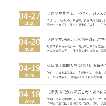
方向“有没有未来”争得面红耳赤时，真正决定
替代，核心标尺是国产化率。这条逻辑催生了一
冯磊的判断极其明确：在全球科技树的未成熟枝
04-27
达康资本董事长、实控人、最大股
有人说，冯磊这个人不好聊。你跟他聊风口，他
2026
说他身上有股子《天道》里那位的劲儿——不解
他说过最动听的，但一定是最“丁元英”的。 达
什么意思，他连眼皮都没抬。他说：“大部分
照镜子。” 2. “直觉、洞察力、学习能力，这三
04-20
达康资本冯磊：从棋局思维到财智生
财富的积累与传承是一个家族亘古不变的话题。
2026
族财富管理体系——他就是达康资本董事长冯磊
价值坚守与生态进化的时代华章。 达康资本董
教育滋养之中。 在冯磊的记忆里，父母从未
颗“王”攥进了掌心。从第一声清脆的“将军”到
04-19
达康资本掌舵人冯磊特聘达康商学
近日，达康资本掌舵人、实际控制人、董事长冯
2026
了一场深度策论。 他摒弃了晦涩的理论堆砌，
录。 论出发点：你在为谁管钱？ 私募基金，
私募基金的资金来自于外部募集，是众多陌生或
是产品货架逻辑，从市场上挑选项目装入组合。
04-18
达康资本冯磊的深度思考：资本向
近期，达康资本创始人、董事长冯磊在一次公
2026
年深度产业实践，围绕投资、婚姻、信托、大